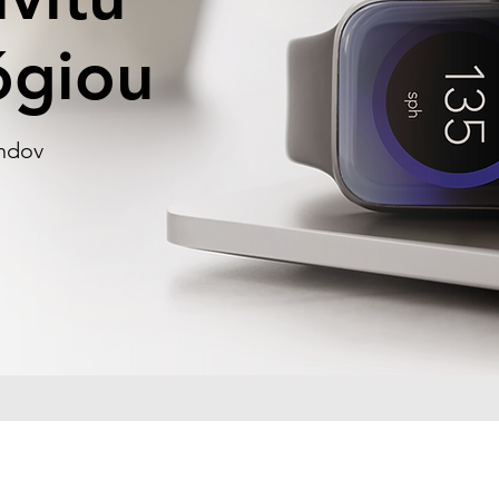
ógiou
endov