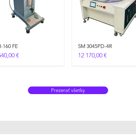
-160 FE
SM 3045PD-4R
na
Cena
540,00 €
12 170,00 €
Prezerať všetky