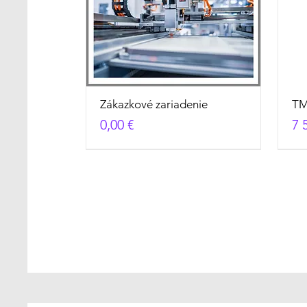
Zákazkové zariadenie
TM
Cena
Ce
0,00 €
7 