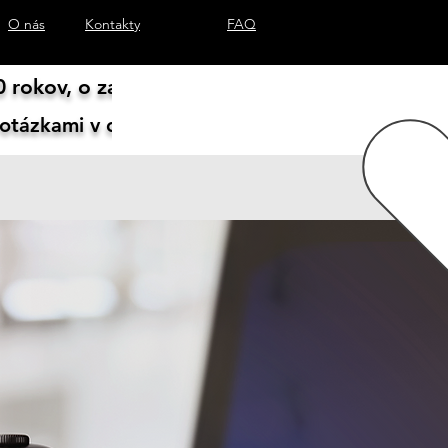
O nás
Kontakty
FAQ
 rokov, o zariadeniach vieme všetko.
 otázkami v chate vpravo dole, prípadne mailom