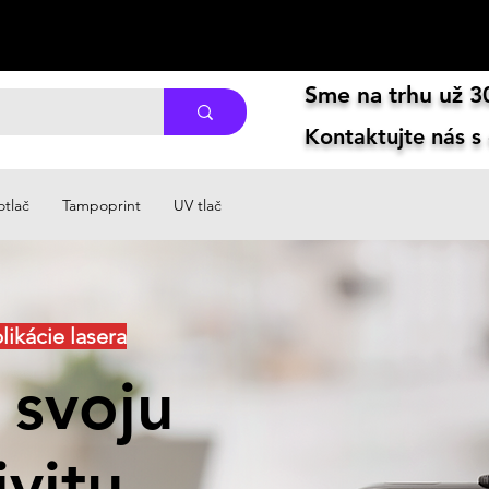
Sme na trhu už 30
Kontaktujte nás s
otlač
Tampoprint
UV tlač
plikácie lasera
 svoju
vitu