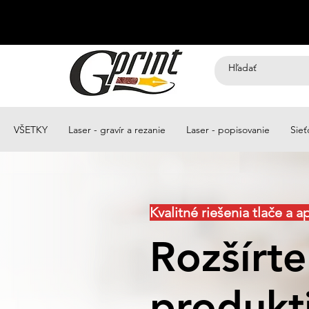
VŠETKY
Laser - gravír a rezanie
Laser - popisovanie
Sieť
Kvalitné riešenia tlače a a
Rozšírte
produkti