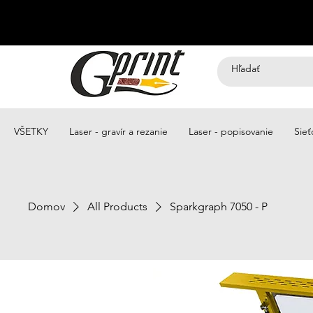
VŠETKY
Laser - gravír a rezanie
Laser - popisovanie
Sieť
Domov
All Products
Sparkgraph 7050 - P