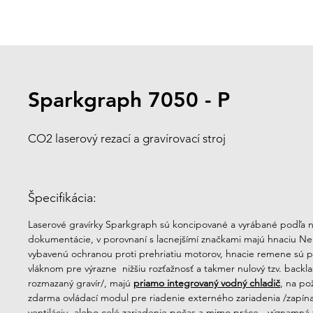
Sparkgraph 7050 - P
CO2 laserový rezací a gravírovací stroj
Špecifikácia:
Laserové gravírky Sparkgraph sú koncipované a vyrábané podľa na
dokumentácie, v porovnaní s lacnejšímí značkami majú hnaciu N
vybavenú ochranou proti prehriatiu motorov, hnacie remene sú 
vláknom pre výrazne  nižšiu rozťažnosť a takmer nulový tzv. backla
rozmazaný gravír/, majú 
priamo integrovaný vodný chladič
, na po
zdarma ovládací modul pre riadenie externého zariadenia /zapína,
ventiláciu, alebo celé zariadenie počas a mimo práce - významná 