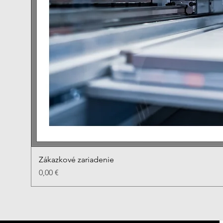
Zákazkové zariadenie
Rý
Cena
0,00 €