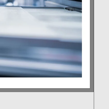
TM-16
Cena
7 540,