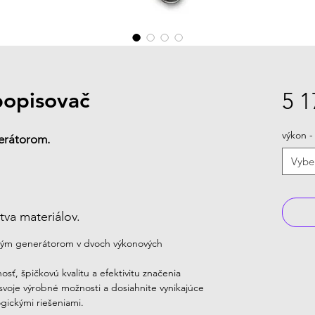
popisovač
5 1
výkon -
erátorom.
Vybe
va materiálov.
ým generátorom v dvoch výkonových 
osť, špičkovú kvalitu a efektivitu značenia 
oje výrobné možnosti a dosiahnite vynikajúce 
gickými riešeniami.