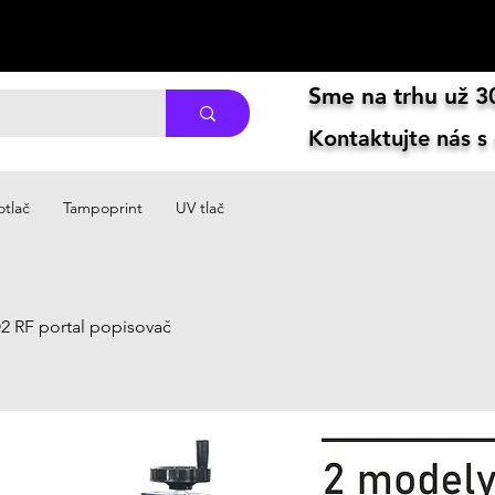
Sme na trhu už 30
Kontaktujte nás s
otlač
Tampoprint
UV tlač
2 RF portal popisovač