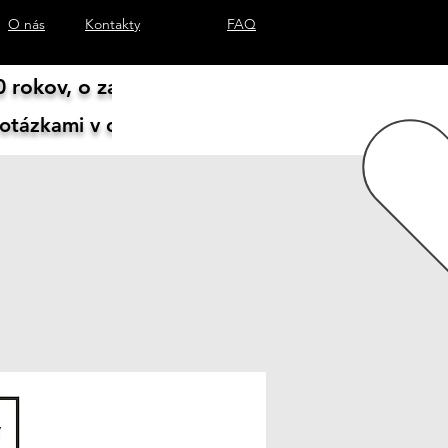
O nás
Kontakty
FAQ
 rokov, o zariadeniach vieme všetko.
 otázkami v chate vpravo dole, prípadne mailom